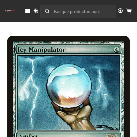
Inicio
Singles
Magic: The Gathering
Edición
Friday Night Magic 2005
Icy Manipulator (foil) | Inglés | VG | F05