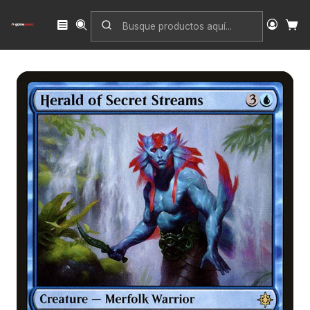
Inicio
Singles
Magic: The Gathering
Edición
Ixalan
Herald of Secret Streams | Español | NM | XLN