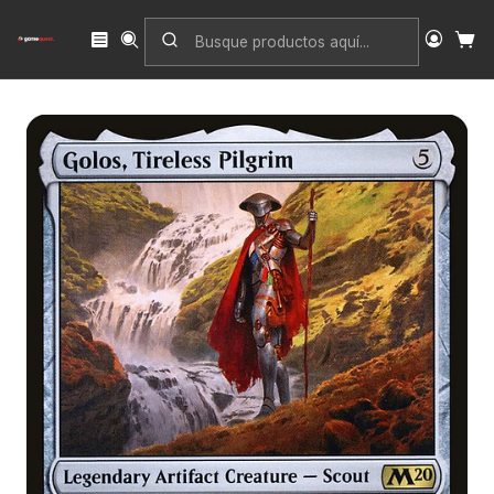
Inicio
Singles
Magic: The Gathering
Edición
Core Set 2020
Golos, Tireless Pilgrim | Inglés | EX | M20