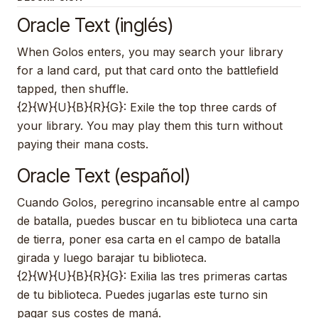
Oracle Text (inglés)
When Golos enters, you may search your library
for a land card, put that card onto the battlefield
tapped, then shuffle.
{2}{W}{U}{B}{R}{G}: Exile the top three cards of
your library. You may play them this turn without
paying their mana costs.
Oracle Text (español)
Cuando Golos, peregrino incansable entre al campo
de batalla, puedes buscar en tu biblioteca una carta
de tierra, poner esa carta en el campo de batalla
girada y luego barajar tu biblioteca.
{2}{W}{U}{B}{R}{G}: Exilia las tres primeras cartas
de tu biblioteca. Puedes jugarlas este turno sin
pagar sus costes de maná.