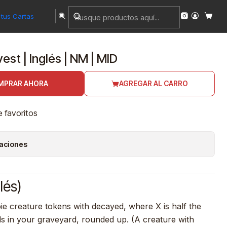
tus Cartas
est | Inglés | NM | MID
MPRAR AHORA
AGREGAR AL CARRO
e favoritos
caciones
lés)
e creature tokens with decayed, where X is half the
s in your graveyard, rounded up. (A creature with