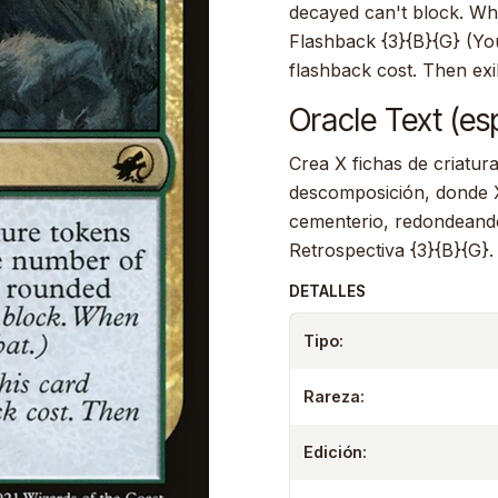
decayed can't block. When
Flashback {3}{B}{G} (You
flashback cost. Then exile
Oracle Text (es
Crea X fichas de criatur
descomposición, donde X 
cementerio, redondeando
Retrospectiva {3}{B}{G}.
DETALLES
Tipo:
Rareza:
Edición: