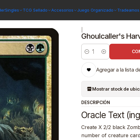
ght Hunt
Ghoulcaller's Harvest | Inglés | NM | MID
der
Singles
TCG Sellado
Accesorios
Juego Organizado
Tradeamos 
|
Ghoulcaller's Harv
CO
Cantidad
Agregar a la lista d
Mostrar stock de ubi
DESCRIPCIÓN
Oracle Text (ing
Create X 2/2 black Zombi
number of creature card