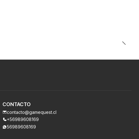
CONTACTO
contacto@gamequest.cl
+56989608169
56989608169