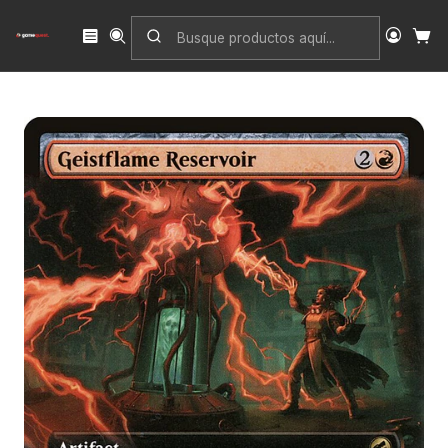
Inicio
Singles
Magic: The Gathering
Edición
Innistrad: Midnight Hunt
Geistflame Reservoir (Extended Art) | Inglés | EX | MID