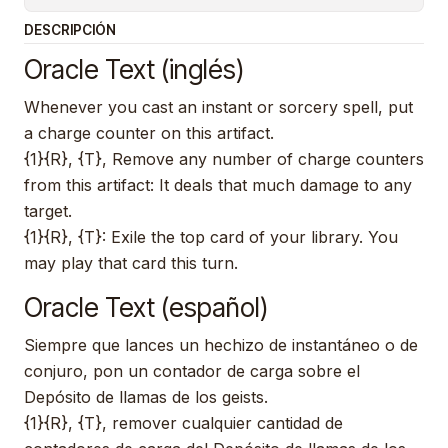
DESCRIPCIÓN
Oracle Text (inglés)
Whenever you cast an instant or sorcery spell, put
a charge counter on this artifact.
{1}{R}, {T}, Remove any number of charge counters
from this artifact: It deals that much damage to any
target.
{1}{R}, {T}: Exile the top card of your library. You
may play that card this turn.
Oracle Text (español)
Siempre que lances un hechizo de instantáneo o de
conjuro, pon un contador de carga sobre el
Depósito de llamas de los geists.
{1}{R}, {T}, remover cualquier cantidad de