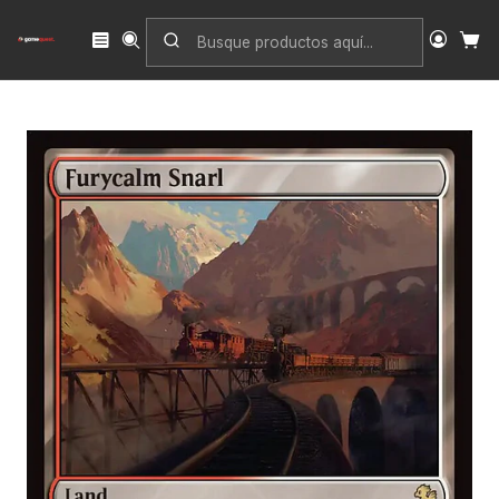
Inicio
Singles
Magic: The Gathering
Edición
Final Fantasy Commander
Furycalm Snarl (Surge foil) | Inglés | NM | FIC