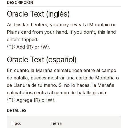
DESCRIPCIÓN
Oracle Text (inglés)
As this land enters, you may reveal a Mountain or
Plains card from your hand. If you don't, this land
enters tapped.
{T}: Add {R} or {W}.
Oracle Text (español)
En cuanto la Maraña calmafuriosa entre al campo
de batalla, puedes mostrar una carta de Montaña o
de Llanura de tu mano. Si no lo haces, la Maraña
calmafuriosa entra al campo de batalla girada.
{T}: Agrega {R} o {W}.
DETALLES
Tipo:
Tierra