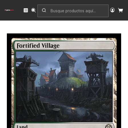
Inicio
Singles
Magic: The Gathering
Edición
The Lost Caverns of Ixalan Commander
Fortified Village | Inglés | NM | LCC