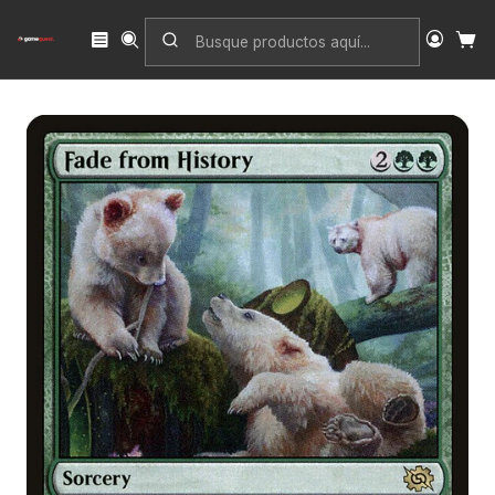
Inicio
Singles
Magic: The Gathering
Edición
The Brothers' War
Fade from History | Inglés | NM | BRO