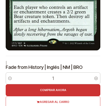
|
Fade from History | Inglés | NM | BRO
Cantidad
COMPRAR AHORA
AGREGAR AL CARRO