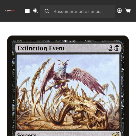
Inicio
Singles
Magic: The Gathering
Edición
Ikoria: Lair of Behemoths
Extinction Event | Español | NM | IKO