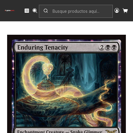
Inicio
Singles
Magic: The Gathering
Edición
Duskmourn: House of Horror
Enduring Tenacity | Español | NM | DSK