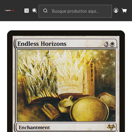
Inicio
Singles
Magic: The Gathering
Edición
Eventide
Endless Horizons | Inglés | NM | EVE