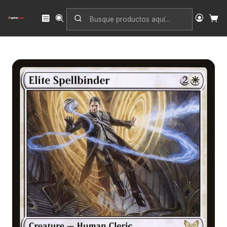
Inicio
Singles
Magic: The Gathering
Edición
Strixhaven: School of Mages
Elite Spellbinder | Inglés | NM | STX