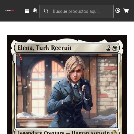
Inicio
Singles
Magic: The Gathering
Edición
Final Fantasy Commander
Elena, Turk Recruit (Surge) | Inglés | EX | FIC