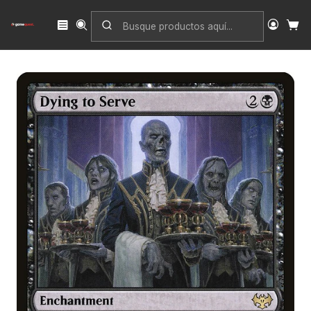
Inicio
Singles
Magic: The Gathering
Edición
Innistrad: Crimson Vow
Dying to Serve | Inglés | NM | VOW