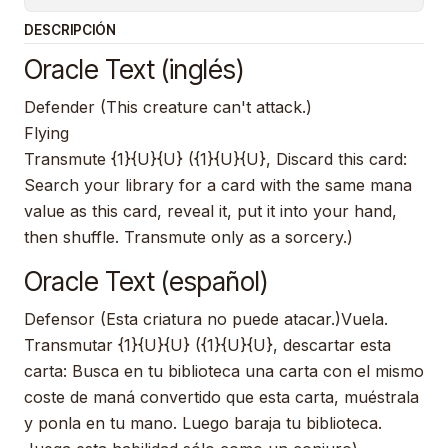
DESCRIPCIÓN
Oracle Text (inglés)
Defender (This creature can't attack.)
Flying
Transmute {1}{U}{U} ({1}{U}{U}, Discard this card:
Search your library for a card with the same mana
value as this card, reveal it, put it into your hand,
then shuffle. Transmute only as a sorcery.)
Oracle Text (español)
Defensor (Esta criatura no puede atacar.)Vuela.
Transmutar {1}{U}{U} ({1}{U}{U}, descartar esta
carta: Busca en tu biblioteca una carta con el mismo
coste de maná convertido que esta carta, muéstrala
y ponla en tu mano. Luego baraja tu biblioteca.