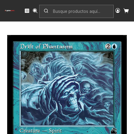
Inicio
Singles
Magic: The Gathering
Edición
Ravnica Remastered
Drift of Phantasms (Retro Frame foil) | Inglés | NM | RVR