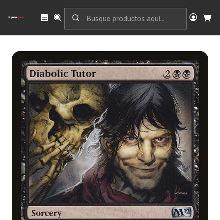
Inicio
Singles
Magic: The Gathering
Edición
Magic 2012
Diabolic Tutor | Español | NM | M12