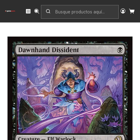
Inicio
Singles
Magic: The Gathering
Edición
Lorwyn Eclipsed
Dawnhand Dissident | Español | NM | ECL