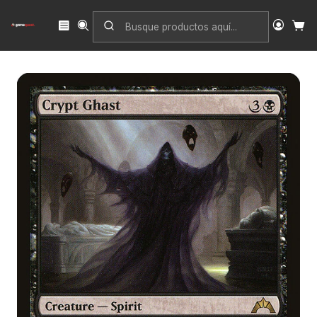
Inicio
Singles
Magic: The Gathering
Edición
Gatecrash
Crypt Ghast | Inglés | NM | GTC