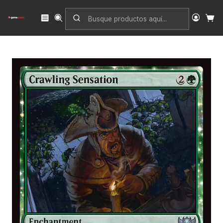
Inicio
Singles
Magic: The Gathering
Edición
Tarkir: Dragonstorm Commander
Crawling Sensation | Inglés | NM | TDC