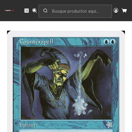
Inicio
Singles
Magic: The Gathering
Edición
Starter 1999
Counterspell (Retro Frame) | Inglés | NM | S99