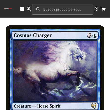
Inicio
Singles
Magic: The Gathering
Edición
Kaldheim
Cosmos Charger | Inglés | NM | KHM