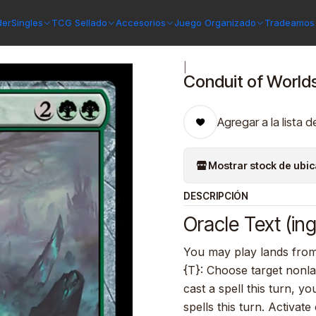
ll Be One
Conduit of Worlds | Inglés | NM | PONE
der
Singles
TCG Sellado
Accesorios
Juego Organizado
Tradeamos 
|
Conduit of Worlds
Agregar a la lista d
Mostrar stock de ubi
DESCRIPCIÓN
Oracle Text (ing
You may play lands from
{T}: Choose target nonl
cast a spell this turn, y
spells this turn. Activate