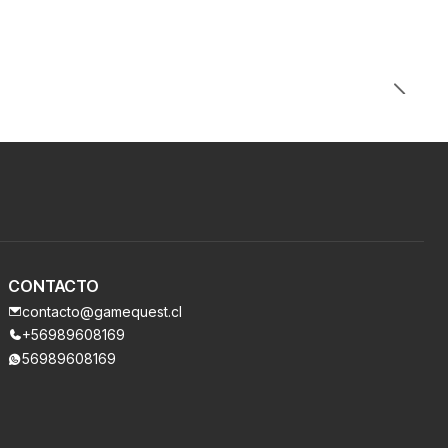
CONTACTO
contacto@gamequest.cl
+56989608169
56989608169