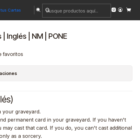
tus Cartas
 | Inglés | NM | PONE
e favoritos
caciones
lés)
 your graveyard.
and permanent card in your graveyard. If you haven't
ou may cast that card. If you do, you can't cast additional
 only as a sorcery.