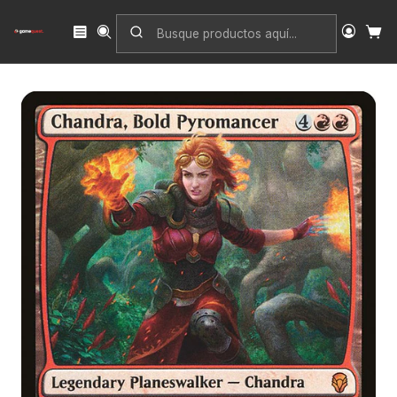
Inicio
Singles
Magic: The Gathering
Edición
Dominaria
Chandra, Bold Pyromancer (foil) | Inglés | NM | DOM