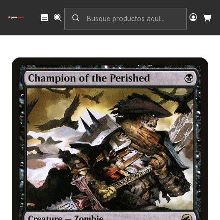
Inicio
Singles
Magic: The Gathering
Edición
Innistrad: Midnight Hunt
Champion of the Perished (foil) | Inglés | NM | MID