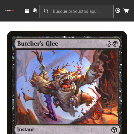
Inicio
Singles
Magic: The Gathering
Edición
Iconic Masters
Butcher's Glee | Inglés | NM | IMA