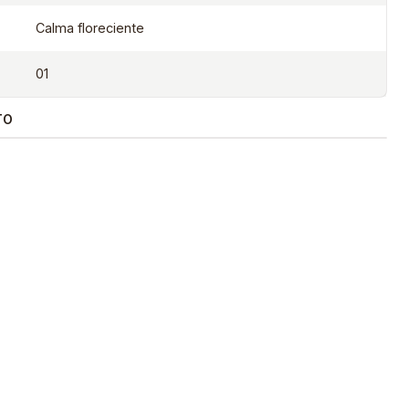
Calma floreciente
01
TO