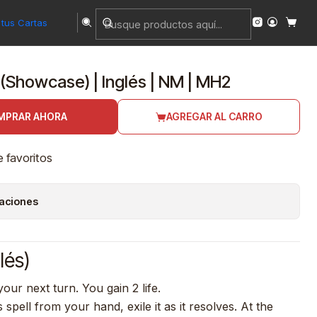
tus Cartas
(Showcase) | Inglés | NM | MH2
MPRAR AHORA
AGREGAR AL CARRO
e favoritos
caciones
lés)
our next turn. You gain 2 life.
 spell from your hand, exile it as it resolves. At the