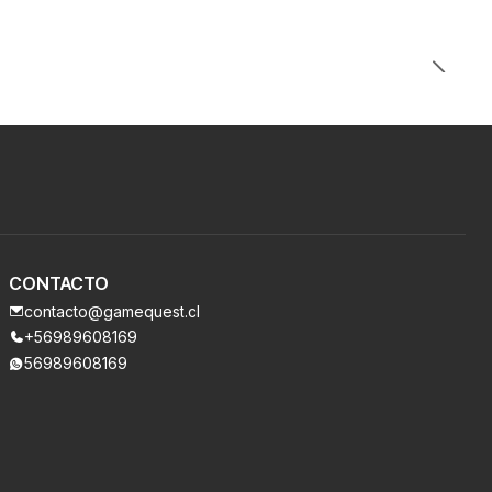
CONTACTO
contacto@gamequest.cl
+56989608169
56989608169