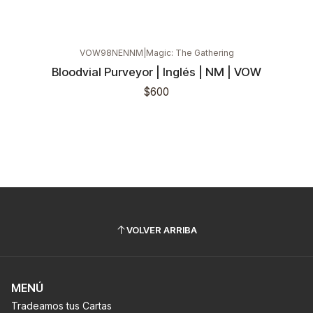
VOW98NENNM
|
Magic: The Gathering
Bloodvial Purveyor | Inglés | NM | VOW
$600
VOLVER ARRIBA
MENÚ
Tradeamos tus Cartas