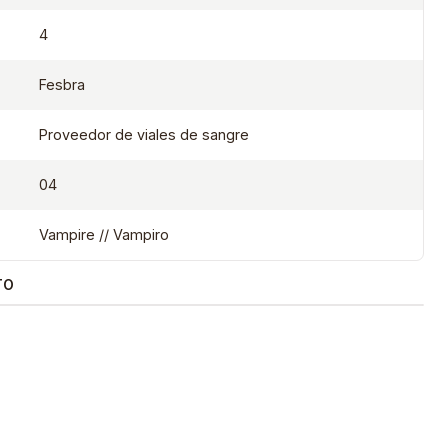
4
Fesbra
Proveedor de viales de sangre
04
Vampire // Vampiro
TO