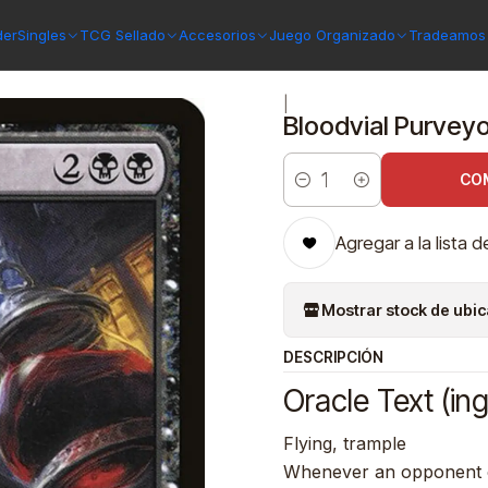
son Vow
Bloodvial Purveyor | Español | NM | VOW
der
Singles
TCG Sellado
Accesorios
Juego Organizado
Tradeamos 
|
Bloodvial Purveyo
CO
Cantidad
Agregar a la lista d
Mostrar stock de ubi
DESCRIPCIÓN
Oracle Text (ing
Flying, trample
Whenever an opponent cas