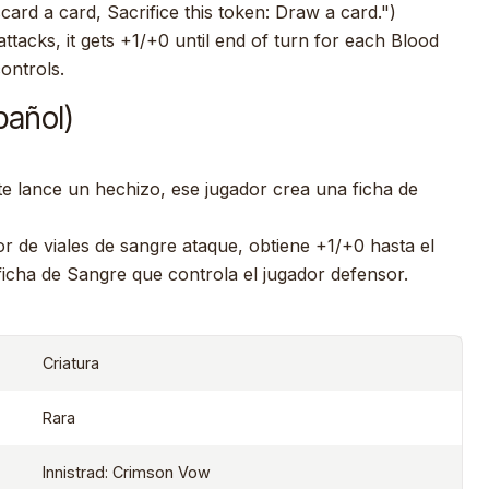
iscard a card, Sacrifice this token: Draw a card.")
ttacks, it gets +1/+0 until end of turn for each Blood
ontrols.
pañol)
 lance un hechizo, ese jugador crea una ficha de
 de viales de sangre ataque, obtiene +1/+0 hasta el
 ficha de Sangre que controla el jugador defensor.
Criatura
Rara
Innistrad: Crimson Vow