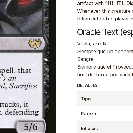
artifact with "{1}, {T}, D
Whenever this creature a
token defending player c
Oracle Text (es
Vuela, arrolla.
Siempre que un oponente
Sangre.
Siempre que el Proveedor
final del turno por cada
DETALLES
Tipo:
Rareza:
Edición: