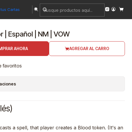
tus Cartas
r | Español | NM | VOW
MPRAR AHORA
AGREGAR AL CARRO
e favoritos
caciones
lés)
ts a spell, that player creates a Blood token. (It's an