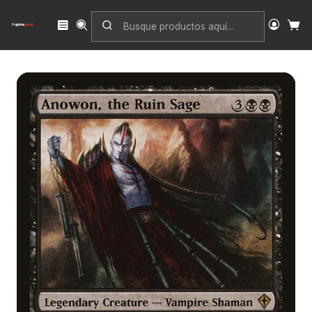
Inicio
Singles
Magic: The Gathering
Edición
Worldwake
Anowon, the Ruin Sage | Inglés | EX | WWK