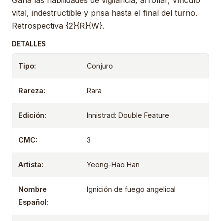
Gana las habilidades de vigilancia, arrollar, vínculo
vital, indestructible y prisa hasta el final del turno.
Retrospectiva {2}{R}{W}.
DETALLES
Tipo:
Conjuro
Rareza:
Rara
Edición:
Innistrad: Double Feature
CMC:
3
Artista:
Yeong-Hao Han
Nombre
Ignición de fuego angelical
Español: