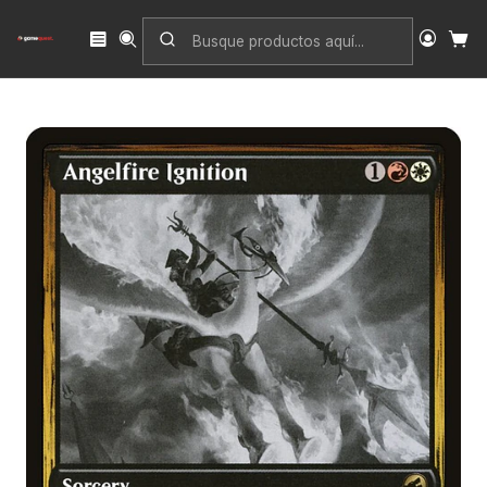
Inicio
Singles
Magic: The Gathering
Edición
Innistrad: Double Feature
Angelfire Ignition | Inglés | NM | DBL