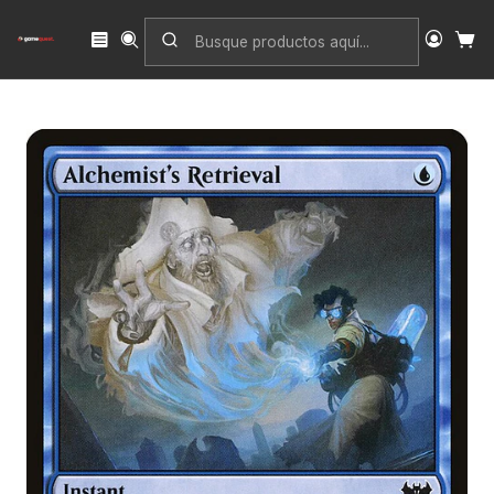
Inicio
Singles
Magic: The Gathering
Edición
Innistrad: Crimson Vow
Alchemist's Retrieval | Inglés | NM | VOW